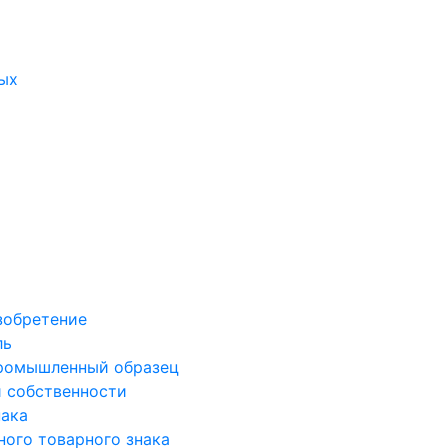
ых
зобретение
ль
промышленный образец
й собственности
нака
ого товарного знака