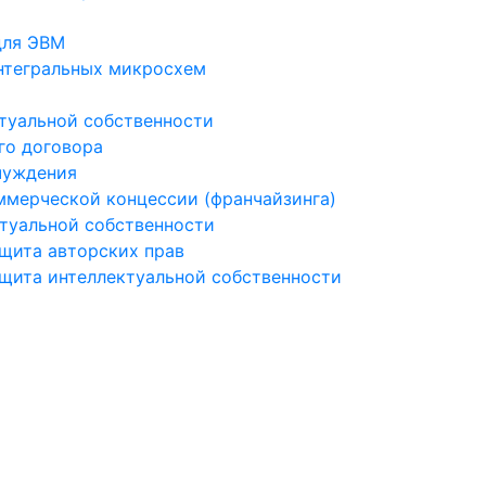
для ЭВМ
нтегральных микросхем
туальной собственности
го договора
чуждения
мерческой концессии (франчайзинга)
туальной собственности
ащита авторских прав
ащита интеллектуальной собственности